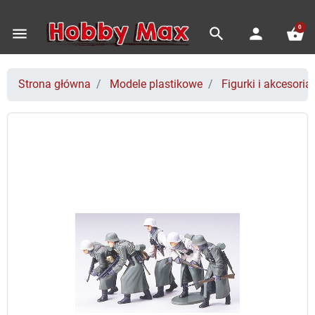
0
menu
search
person
shopping_basket
Strona główna
Modele plastikowe
Figurki i akcesoria