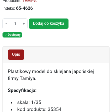
Producent:
TAMIYA
65-4626
Indeks:
Dodaj do koszyka
-
+
Dostępny

Opis
Plastikowy model do sklejana japońskiej
firmy Tamiya.
Specyfikacja:
skala: 1/35
kod produktu: 35354