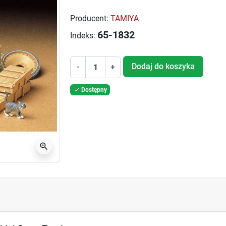
Producent:
TAMIYA
65-1832
Indeks:
Dodaj do koszyka
-
+
Dostępny

zoom_in