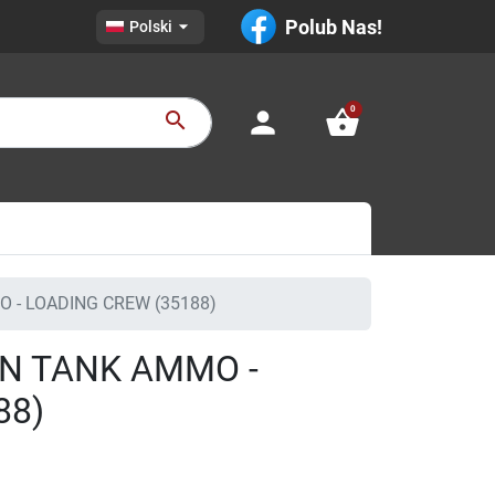

Polub Nas!
Polski
0
person
shopping_basket
search
 - LOADING CREW (35188)
N TANK AMMO -
88)