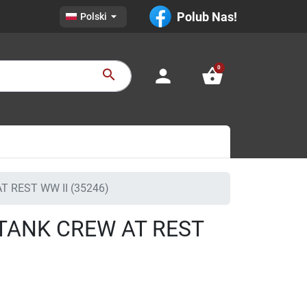

Polub Nas!
Polski
0
person
shopping_basket
search
T REST WW II (35246)
T TANK CREW AT REST