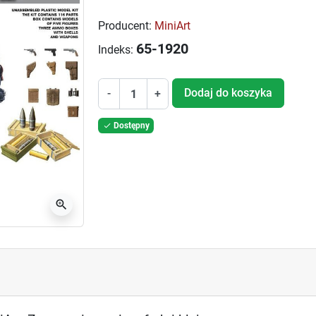
Producent:
MiniArt
65-1920
Indeks:
Dodaj do koszyka
-
+
Dostępny

zoom_in