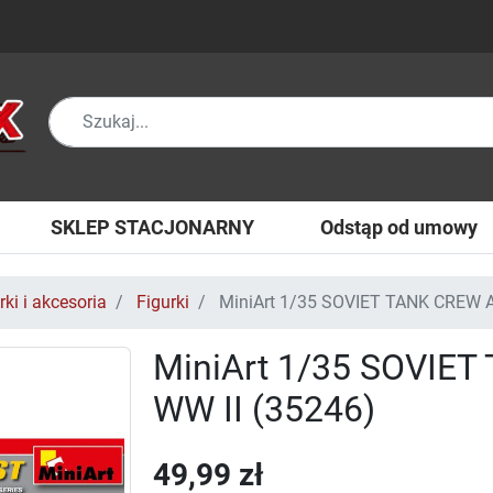
SKLEP STACJONARNY
Odstąp od umowy
rki i akcesoria
Figurki
MiniArt 1/35 SOVIET TANK CREW A
MiniArt 1/35 SOVIE
WW II (35246)
49,99 zł