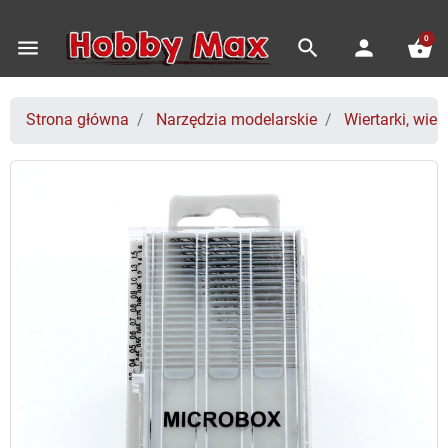
0
menu
search
person
shopping_basket
Strona główna
Narzędzia modelarskie
Wiertarki, wiert