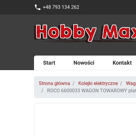
phone
+48 793 134 262
Start
Nowości
Kontakt
Strona główna
Kolejki elektryczne
Wag
ROCO 6600033 WAGON TOWAROWY platfor