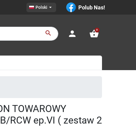

Polub Nas!
Polski
0
person
shopping_basket
search
GON TOWAROWY
B/RCW ep.VI ( zestaw 2