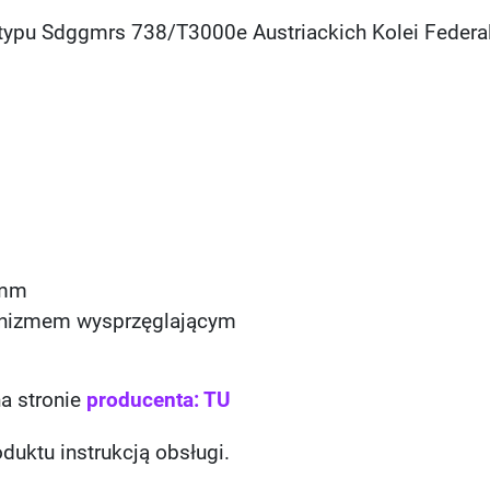
ypu Sdggmrs 738/T3000e Austriackich Kolei Federa
 mm
anizmem wysprzęglającym
na stronie
producenta: TU
duktu instrukcją obsługi.