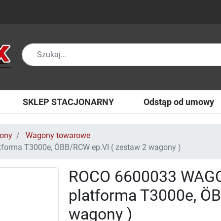
SKLEP STACJONARNY
Odstąp od umowy
ony
Wagony towarowe
ma T3000e, ÖBB/RCW ep.VI ( zestaw 2 wagony )
ROCO 6600033 WA
platforma T3000e, ÖB
wagony )