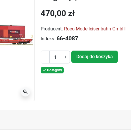
470,00 zł
Producent:
Roco Modelleisenbahn GmbH
66-4087
Indeks:
Dodaj do koszyka
-
+
Dostępny

zoom_in