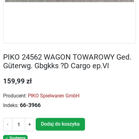
PIKO 24562 WAGON TOWAROWY Ged.
Güterwg. Gbgkks ?D Cargo ep.VI
159,99 zł
Producent:
PIKO Spielwaren GmbH
66-3966
Indeks:
Dodaj do koszyka
-
+
Dostępny
