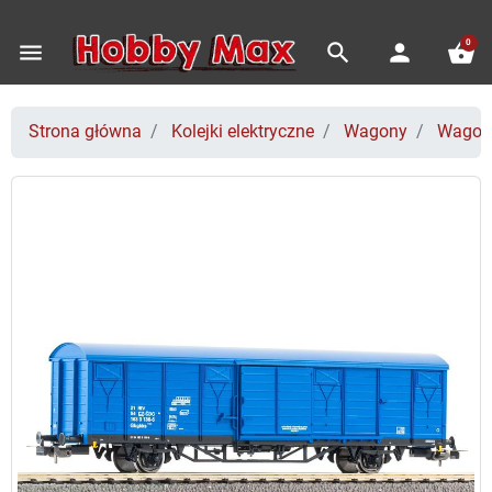
0
menu
search
person
shopping_basket
Strona główna
Kolejki elektryczne
Wagony
Wagon