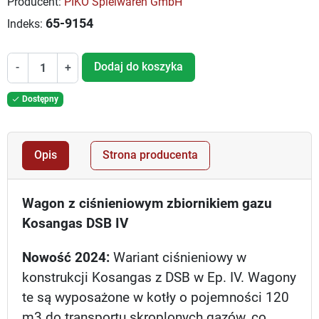
Producent:
PIKO Spielwaren GmbH
65-9154
Indeks:
Dodaj do koszyka
-
+
Dostępny

Opis
Strona producenta
Wagon z ciśnieniowym zbiornikiem gazu
Kosangas DSB IV
Nowość 2024:
Wariant ciśnieniowy w
konstrukcji Kosangas z DSB w Ep. IV. Wagony
te są wyposażone w kotły o pojemności 120
m3 do transportu skroplonych gazów, co