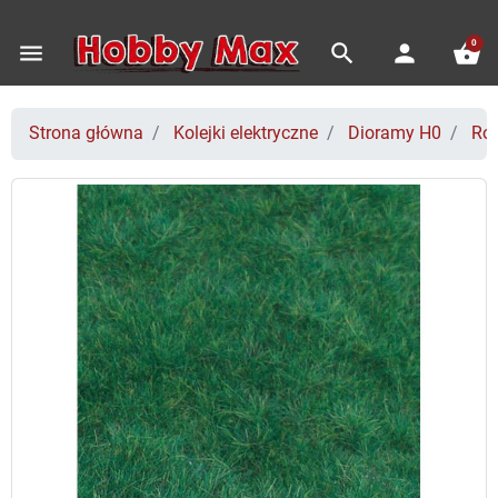
0
menu
search
person
shopping_basket
Strona główna
Kolejki elektryczne
Dioramy H0
Roś