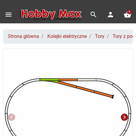
0
menu
search
person
shopping_basket
Strona główna
Kolejki elektryczne
Tory
Tory z po
keyboard_arrow_left
keyboard_arrow_right
Poprzedni
Nast