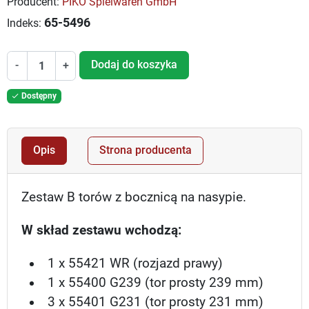
Producent:
PIKO Spielwaren GmbH
65-5496
Indeks:
Dodaj do koszyka
-
+
Dostępny

Opis
Strona producenta
Zestaw B torów z bocznicą na nasypie.
W skład zestawu wchodzą:
1 x 55421 WR (rozjazd prawy)
1 x 55400 G239 (tor prosty 239 mm)
3 x 55401 G231 (tor prosty 231 mm)