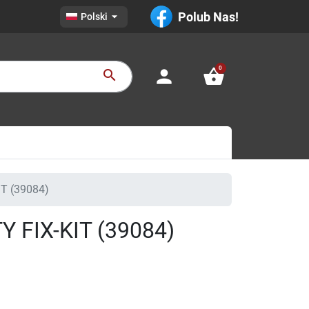

Polub Nas!
Polski
0
person
shopping_basket
search
T (39084)
 FIX-KIT (39084)