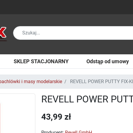
SKLEP STACJONARNY
Odstąp od umowy
pachlówki i masy modelarskie
REVELL POWER PUTTY FIX-KI
REVELL POWER PUTTY
43,99 zł
Producent:
Revell GmbH