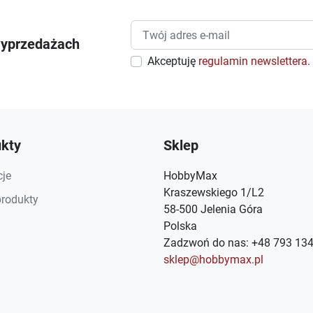
wyprzedażach
Akceptuję
regulamin newslettera
.
kty
Sklep
je
HobbyMax
Kraszewskiego 1/L2
rodukty
58-500 Jelenia Góra
Polska
Zadzwoń do nas:
+48 793 134
sklep@hobbymax.pl