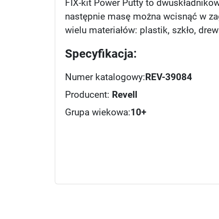
FIX-kit Power Putty to dwuskładniko
następnie masę można wcisnąć w zagłę
wielu materiałów: plastik, szkło, dre
Specyfikacja:
Numer katalogowy:
REV-39084
Producent:
Revell
Grupa wiekowa:
10+