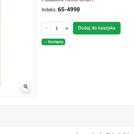
65-4998
Indeks:
Dodaj do koszyka
-
+
Dostępny

zoom_in