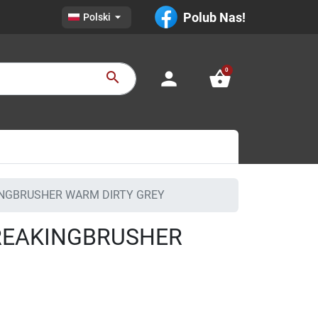

Polub Nas!
Polski
0
person
shopping_basket
search
NGBRUSHER WARM DIRTY GREY
REAKINGBRUSHER