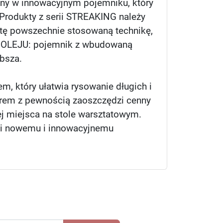
pny w innowacyjnym pojemniku, który
Produkty z serii STREAKING należy
 tę powszechnie stosowaną technikę,
O OLEJU: pojemnik z wbudowaną
ybsza.
 który ułatwia rysowanie długich i
torem z pewnością zaoszczędzi cenny
iej miejsca na stole warsztatowym.
ęki nowemu i innowacyjnemu