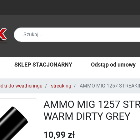
SKLEP STACJONARNY
Odstąp od umowy
odki do weatheringu
streaking
AMMO MIG 1257 STREAKI
AMMO MIG 1257 ST
WARM DIRTY GREY
10,99 zł