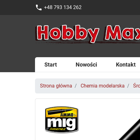
phone
+48 793 134 262
Start
Nowości
Kontakt
Strona główna
Chemia modelarska
Śr