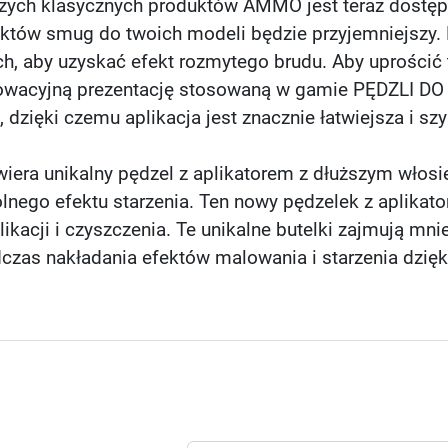
jszych klasycznych produktów AMMO jest teraz dostę
ektów smug do twoich modeli będzie przyjemniejszy. 
h, aby uzyskać efekt rozmytego brudu. Aby uprościć
owacyjną prezentację stosowaną w gamie PĘDZLI D
dzięki czemu aplikacja jest znacznie łatwiejsza i sz
 unikalny pędzel z aplikatorem z dłuższym włosiem,
ólnego efektu starzenia. Ten nowy pędzelek z aplika
ikacji i czyszczenia. Te unikalne butelki zajmują mn
dczas nakładania efektów malowania i starzenia dzi