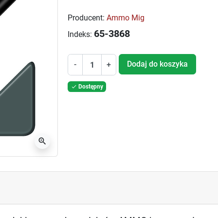
Producent:
Ammo Mig
65-3868
Indeks:
Dodaj do koszyka
-
+
Dostępny

zoom_in