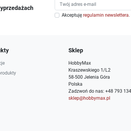
wyprzedażach
Akceptuję
regulamin newslettera
.
kty
Sklep
je
HobbyMax
Kraszewskiego 1/L2
rodukty
58-500 Jelenia Góra
Polska
Zadzwoń do nas:
+48 793 134
sklep@hobbymax.pl