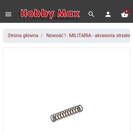
0
menu
search
person
shopping_basket
Strona główna
Nowość ! : MILITARIA - akcesoria strzeleck