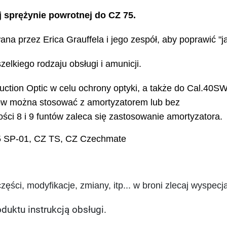
ej sprężynie powrotnej do CZ 75.
na przez Erica Grauffela i jego zespół, aby poprawić "j
zelkiego rodzaju obsługi i amunicji.
ction Optic w celu ochrony optyki, a także do Cal.40S
ów można stosować z amortyzatorem lub bez
ci 8 i 9 funtów zaleca się zastosowanie amortyzatora.
5 SP-01, CZ TS, CZ Czechmate
ści, modyfikacje, zmiany, itp... w broni zlecaj wyspecjal
duktu instrukcją obsługi.