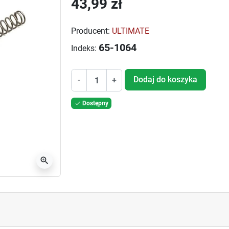
43,99 zł
Producent:
ULTIMATE
65-1064
Indeks:
Dodaj do koszyka
-
+
Dostępny

zoom_in