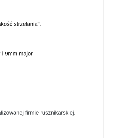
akość strzelania".
W i 9mm major
izowanej firmie rusznikarskiej.