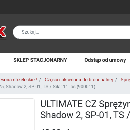
SKLEP STACJONARNY
Odstąp od umowy
soria strzeleckie !
Części i akcesoria do broni palnej
Sprę
 Shadow 2, SP-01, TS / Siła: 11 lbs (900011)
ULTIMATE CZ Sprężyn
Shadow 2, SP-01, TS /