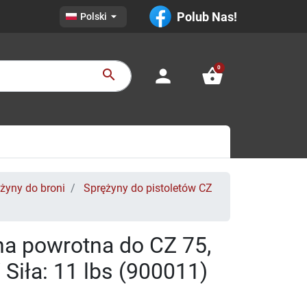

Polub Nas!
Polski
0
person
shopping_basket
search
żyny do broni
Sprężyny do pistoletów CZ
a powrotna do CZ 75,
 Siła: 11 lbs (900011)