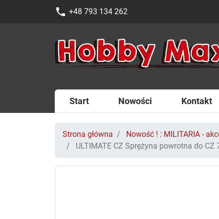
phone
+48 793 134 262
Start
Nowości
Kontakt
Strona główna
Nowość ! : MILITARIA - akce
ULTIMATE CZ Sprężyna powrotna do CZ 75,