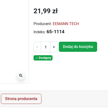
21,99 zł
Producent:
EEMANN TECH
65-1114
Indeks:
Dodaj do koszyka
-
+
Dostępny

zoom_in
Strona producenta