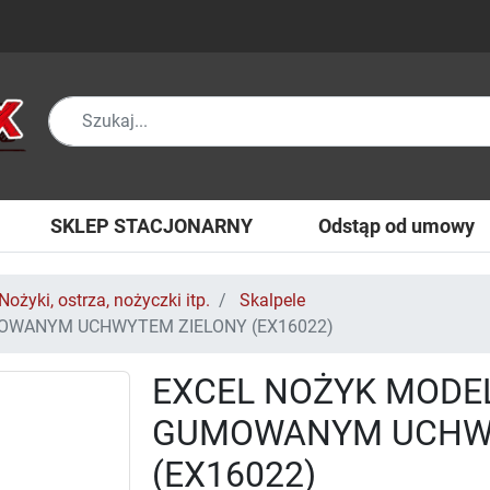
SKLEP STACJONARNY
Odstąp od umowy
Nożyki, ostrza, nożyczki itp.
Skalpele
OWANYM UCHWYTEM ZIELONY (EX16022)
EXCEL NOŻYK MODEL
GUMOWANYM UCHWY
(EX16022)