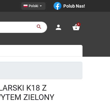

Polub Nas!
Polski
0
person
shopping_basket
search
ARSKI K18 Z
TEM ZIELONY