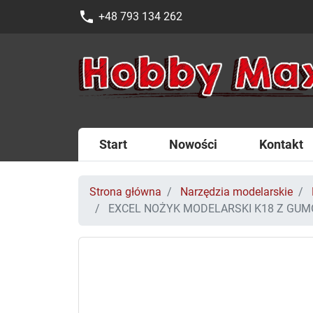
phone
+48 793 134 262
Start
Nowości
Kontakt
Strona główna
Narzędzia modelarskie
EXCEL NOŻYK MODELARSKI K18 Z GUM