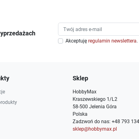
wyprzedażach
Akceptuję
regulamin newslettera
.
kty
Sklep
je
HobbyMax
Kraszewskiego 1/L2
rodukty
58-500 Jelenia Góra
Polska
Zadzwoń do nas:
+48 793 134
sklep@hobbymax.pl