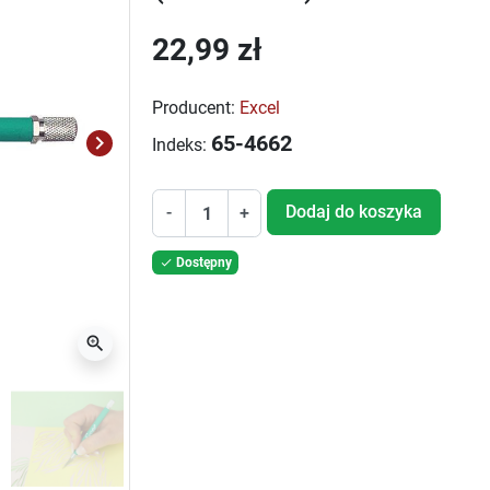
22,99 zł
Producent:
Excel
keyboard_arrow_right
65-4662
Indeks:
Następny
Dodaj do koszyka
-
+
Dostępny

zoom_in