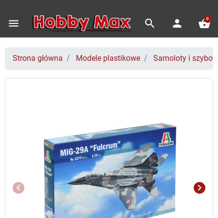
0
menu
search
person
shopping_basket
Strona główna
Modele plastikowe
Samoloty i szybo
keyboard_arrow_left
keyboard_arrow_right
Poprzedni
Nast