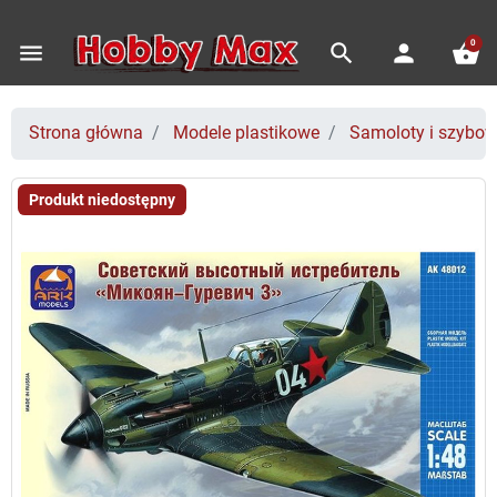
0
menu
search
person
shopping_basket
Strona główna
Modele plastikowe
Samoloty i szybo
Produkt niedostępny