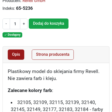
Producent:
Revell GmbH
65-5236
Indeks:
Dodaj do koszyka
-
+
Dostępny

Opis
Strona producenta
Plastikowy model do sklejania firmy Revell.
Nie zawiera farb i kleju.
Zalecane kolory farb
:
32105, 32109, 32115, 32139, 32140,
32145, 32149, 32177, 32183, 32184 - farby