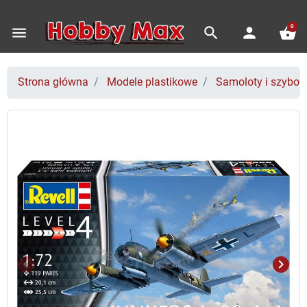
0
menu
search
person
shopping_basket
Strona główna
Modele plastikowe
Samoloty i szybo
keyboard_arrow_left
keyboard_arrow_right
Poprzedni
Nast