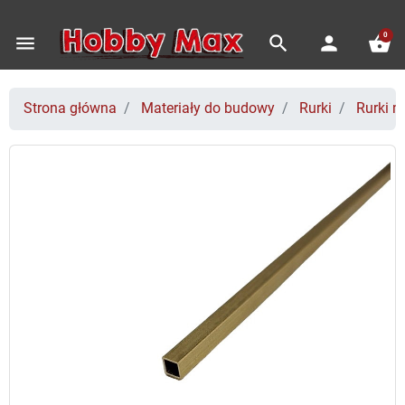
0
menu
search
person
shopping_basket
Strona główna
Materiały do budowy
Rurki
Rurki m