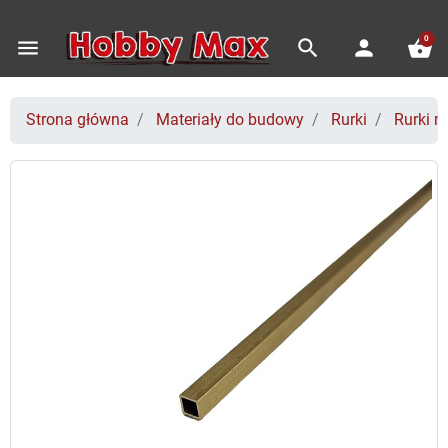
0
menu
search
person
shopping_basket
Strona główna
Materiały do budowy
Rurki
Rurki m