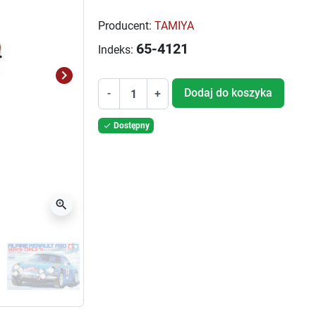
Producent:
TAMIYA
65-4121
Indeks:
keyboard_arrow_right
Następny
Dodaj do koszyka
-
+
Dostępny

zoom_in