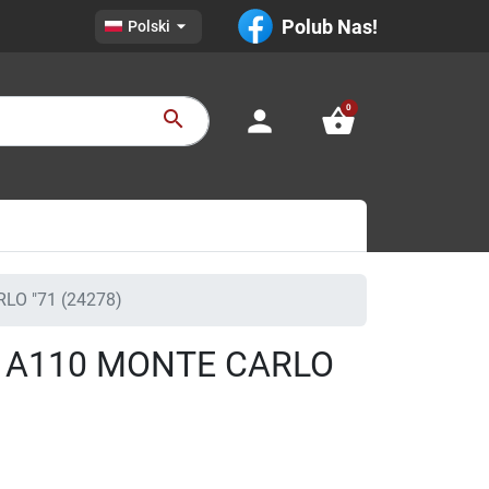

Polub Nas!
Polski
0
person
shopping_basket
search
LO "71 (24278)
E A110 MONTE CARLO