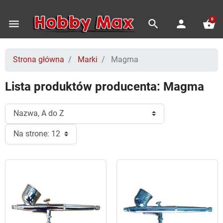
0
menu
search
person
shopping_basket
Strona główna
Marki
Magma
Lista produktów producenta: Magma