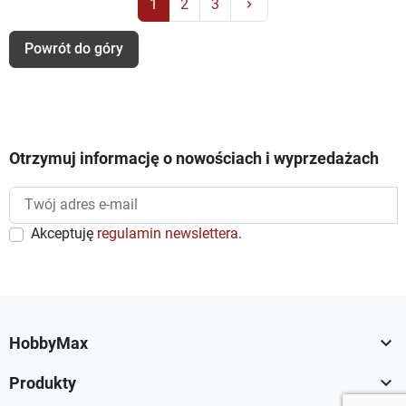
Następny
1
2
3
keyboard_arrow_right
Powrót do góry
Otrzymuj informację o nowościach i wyprzedażach
Akceptuję
regulamin newslettera
.

HobbyMax

Produkty