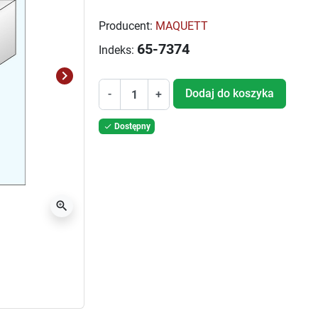
Producent:
MAQUETT
65-7374
Indeks:
keyboard_arrow_right
Następny
Dodaj do koszyka
-
+
Dostępny

zoom_in