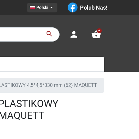

Polub Nas!
Polski
0
person
shopping_basket
search
ASTIKOWY 4,5*4,5*330 mm (62) MAQUETT
 PLASTIKOWY
) MAQUETT