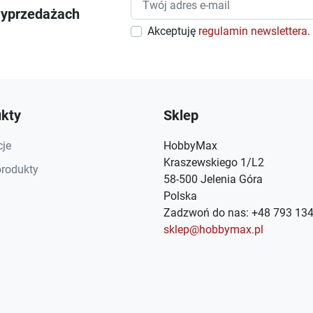
wyprzedażach
Akceptuję
regulamin newslettera
.
kty
Sklep
je
HobbyMax
Kraszewskiego 1/L2
rodukty
58-500 Jelenia Góra
Polska
Zadzwoń do nas:
+48 793 134
sklep@hobbymax.pl