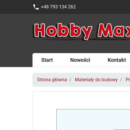
phone
+48 793 134 262
Start
Nowości
Kontakt
Strona główna
Materiały do budowy
Pr