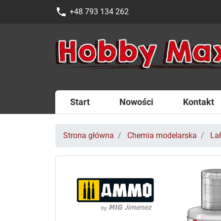
phone
+48 793 134 262
Start
Nowości
Kontakt
Strona główna
Chemia modelarska
La