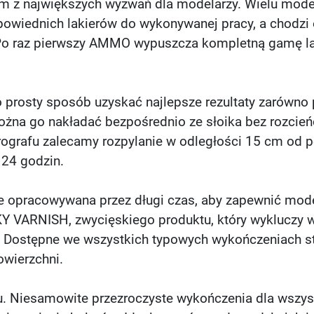
ym z największych wyzwań dla modelarzy. Wielu model
powiednich lakierów do wykonywanej pracy, a chodzi o
o raz pierwszy AMMO wypuszcza kompletną gamę la
 prosty sposób uzyskać najlepsze rezultaty zarówno 
żna go nakładać bezpośrednio ze słoika bez rozcień
grafu zalecamy rozpylanie w odległości 15 cm od pow
 24 godzin.
e opracowywana przez długi czas, aby zapewnić mode
KY VARNISH, zwycięskiego produktu, który wykluczy 
. Dostępne we wszystkich typowych wykończeniach 
wierzchni.
iu. Niesamowite przezroczyste wykończenia dla wszys