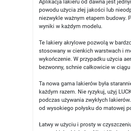
Aplikacja lakieru od dawna jest jedn
powodu użycia złej jakości lub nieod
niezwykle ważnym etapem budowy. P
wyniki w każdym modelu.
Te lakiery akrylowe pozwolą w bardzo
stosowany w cienkich warstwach i mo
wykończenie. W przypadku użycia aero
bezwonny, schnie całkowicie w ciągu
Ta nowa gama lakierów była staranni
każdym razem. Nie ryzykuj, użyj LUC
podczas używania zwykłych lakierów
od wysokiego połysku do matowej po
Łatwy w użyciu i prosty w czyszczen