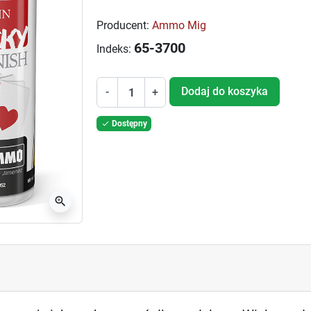
Producent:
Ammo Mig
65-3700
Indeks:
Dodaj do koszyka
-
+
Dostępny

zoom_in