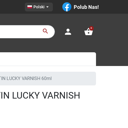

Polub Nas!
Polski
0
person
shopping_basket
search
IN LUCKY VARNISH 60ml
IN LUCKY VARNISH