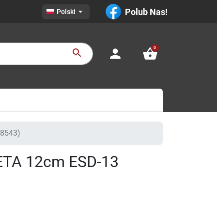

Polub Nas!
Polski
0
person
shopping_basket
search
8543)
TA 12cm ESD-13