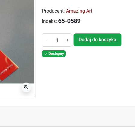
Producent:
Amazing Art
65-0589
Indeks:
Dodaj do koszyka
-
+
Dostępny

zoom_in