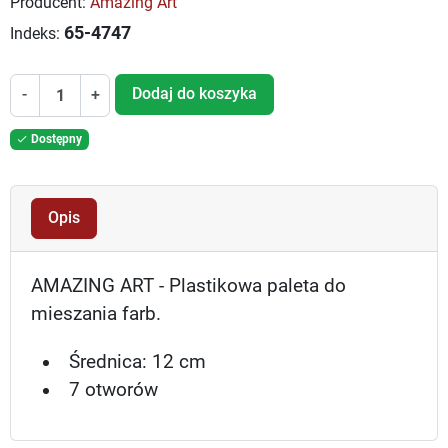
Producent:
Amazing Art
65-4747
Indeks:
Dodaj do koszyka
-
+
Dostępny

Opis
AMAZING ART - Plastikowa paleta do
mieszania farb.
Średnica: 12 cm
7 otworów