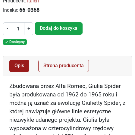
Producent:
Italeri
66-0368
Indeks:
Dodaj do koszyka
-
+
Dostępny

Opis
Strona producenta
Zbudowana przez Alfa Romeo, Giulia Spider
była produkowana od 1962 do 1965 roku i
można ją uznać za ewolucję Giulietty Spider, z
której nawiązuje główne linie estetyczne
niezwykle udanego projektu. Giulia była
wyposażona w czterocylindrowy rzędowy