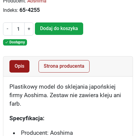
Producent:
Aoshima
65-4255
Indeks:
Dodaj do koszyka
-
+
Dostępny

Opis
Strona producenta
Plastikowy model do sklejania japońskiej
firmy Aoshima. Zestaw nie zawiera kleju ani
farb.
Specyfikacja:
Producent: Aoshima