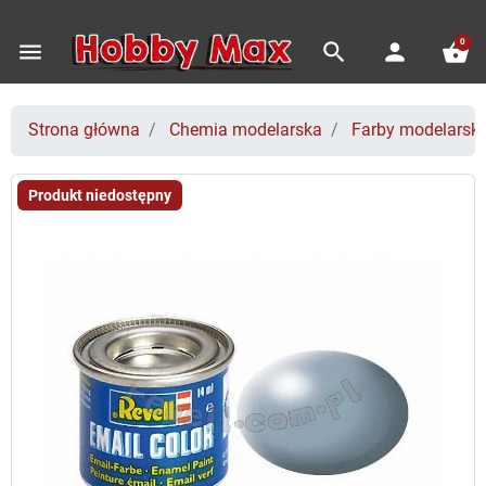
0
menu
search
person
shopping_basket
Strona główna
Chemia modelarska
Farby modelarski
Produkt niedostępny