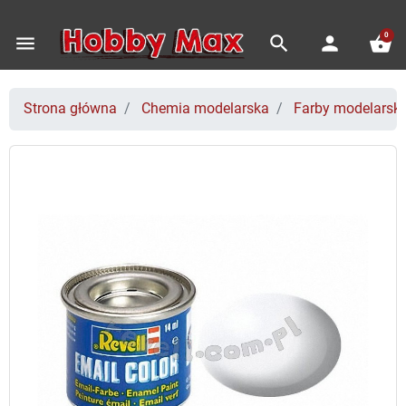
0
menu
search
person
shopping_basket
Strona główna
Chemia modelarska
Farby modelarski