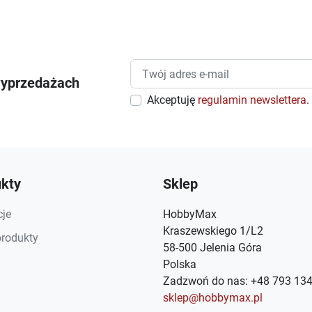
wyprzedażach
Akceptuję
regulamin newslettera
.
kty
Sklep
je
HobbyMax
Kraszewskiego 1/L2
rodukty
58-500 Jelenia Góra
Polska
Zadzwoń do nas:
+48 793 134
sklep@hobbymax.pl