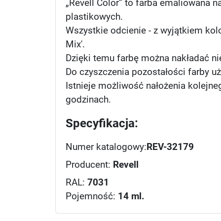
„Revell Color” to farba emaliowana n
plastikowych.
Wszystkie odcienie - z wyjątkiem kol
Mix'.
Dzięki temu farbę można nakładać ni
Do czyszczenia pozostałości farby uży
Istnieje możliwość nałożenia kolejne
godzinach.
Specyfikacja:
Numer katalogowy:
REV-32179
Producent:
Revell
RAL:
7031
Pojemność:
14 ml.