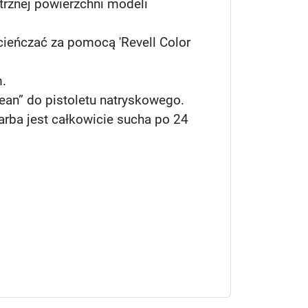
ętrznej powierzchni modeli
cieńczać za pomocą 'Revell Color
m.
lean” do pistoletu natryskowego.
arba jest całkowicie sucha po 24