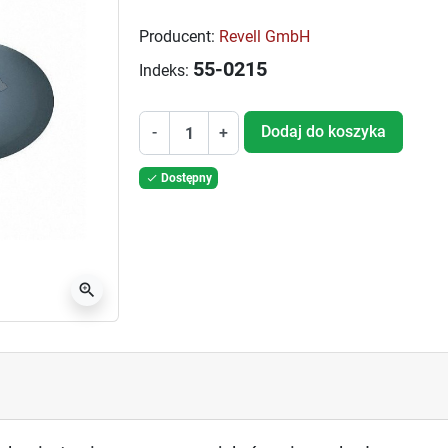
Producent:
Revell GmbH
55-0215
Indeks:
Dodaj do koszyka
-
+
Dostępny

zoom_in