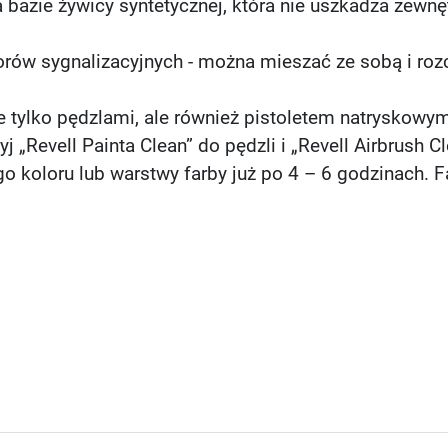
a bazie żywicy syntetycznej, która nie uszkadza zewn
orów sygnalizacyjnych - można mieszać ze sobą i roz
e tylko pędzlami, ale również pistoletem natryskowy
j „Revell Painta Clean” do pędzli i „Revell Airbrush C
go koloru lub warstwy farby już po 4 – 6 godzinach. F