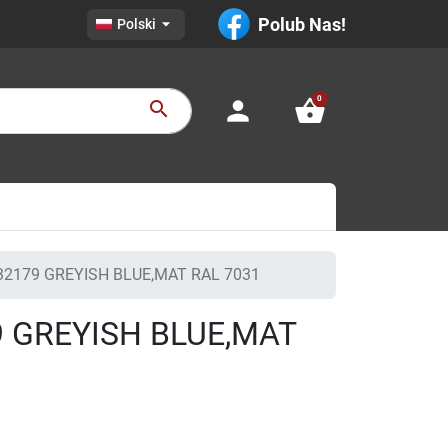

Polub Nas!
Polski
0
person
shopping_basket
search
32179 GREYISH BLUE,MAT RAL 7031
9 GREYISH BLUE,MAT