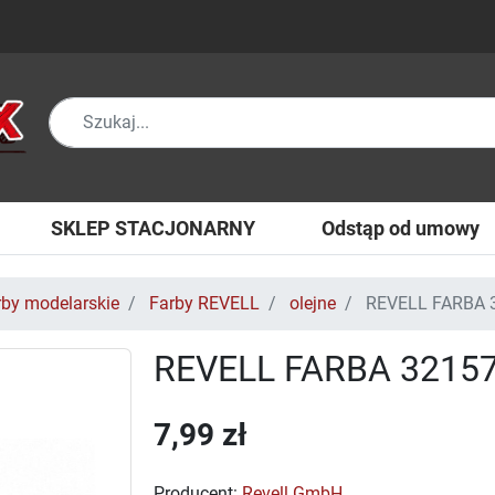
SKLEP STACJONARNY
Odstąp od umowy
rby modelarskie
Farby REVELL
olejne
REVELL FARBA 3
REVELL FARBA 32157
7,99 zł
Producent:
Revell GmbH