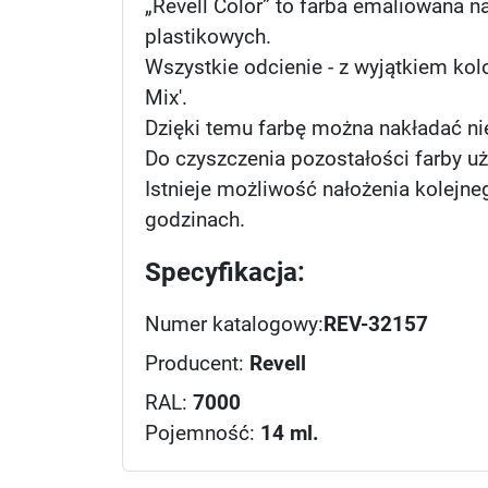
„Revell Color” to farba emaliowana n
plastikowych.
Wszystkie odcienie - z wyjątkiem kol
Mix'.
Dzięki temu farbę można nakładać ni
Do czyszczenia pozostałości farby uży
Istnieje możliwość nałożenia kolejne
godzinach.
Specyfikacja:
Numer katalogowy:
REV-32157
Producent:
Revell
RAL:
7000
Pojemność:
14 ml.