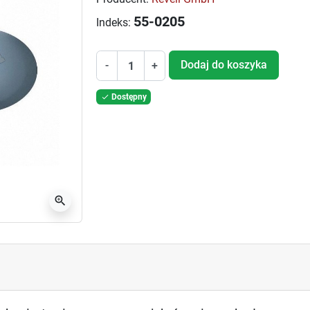
55-0205
Indeks:
Dodaj do koszyka
-
+
Dostępny

zoom_in