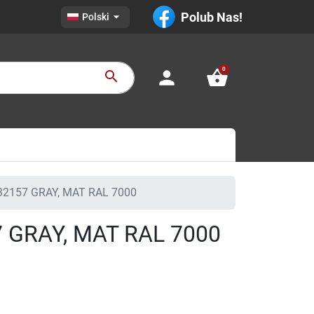

Polub Nas!
Polski
0
person
shopping_basket
search
2157 GRAY, MAT RAL 7000
 GRAY, MAT RAL 7000