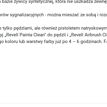
a bazie żywicy syntetycznej, która nie uszkadza zewn
orów sygnalizacyjnych - można mieszać ze sobą i roz
e tylko pędzlami, ale również pistoletem natryskowy
j „Revell Painta Clean” do pędzli i „Revell Airbrush C
go koloru lub warstwy farby już po 4 – 6 godzinach. F