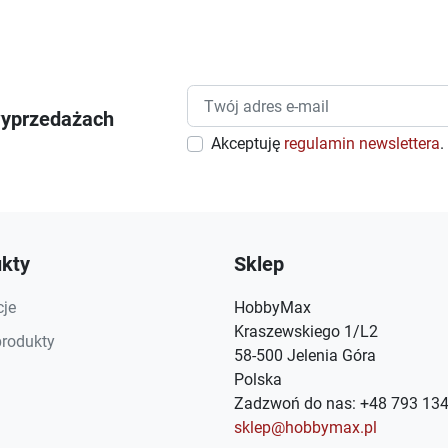
wyprzedażach
Akceptuję
regulamin newslettera
.
kty
Sklep
je
HobbyMax
Kraszewskiego 1/L2
rodukty
58-500 Jelenia Góra
Polska
Zadzwoń do nas:
+48 793 134
sklep@hobbymax.pl