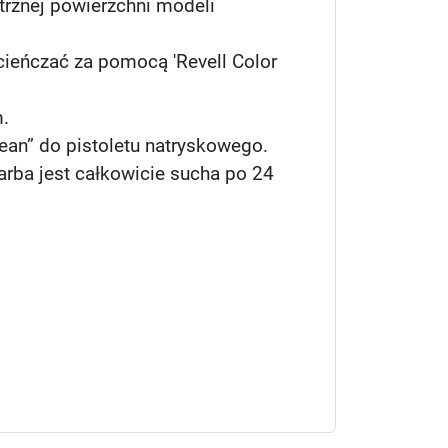
ętrznej powierzchni modeli
cieńczać za pomocą 'Revell Color
m.
lean” do pistoletu natryskowego.
arba jest całkowicie sucha po 24