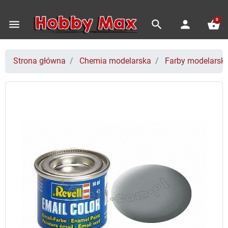
0
menu
search
person
shopping_basket
Strona główna
Chemia modelarska
Farby modelarski