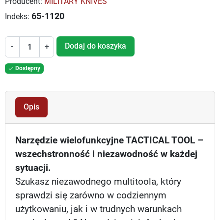
Producent:
MILITARY KNIVES
65-1120
Indeks:
Dodaj do koszyka
-
+
Dostępny

Opis
Narzędzie wielofunkcyjne TACTICAL TOOL –
wszechstronność i niezawodność w każdej
sytuacji.
Szukasz niezawodnego multitoola, który
sprawdzi się zarówno w codziennym
użytkowaniu, jak i w trudnych warunkach