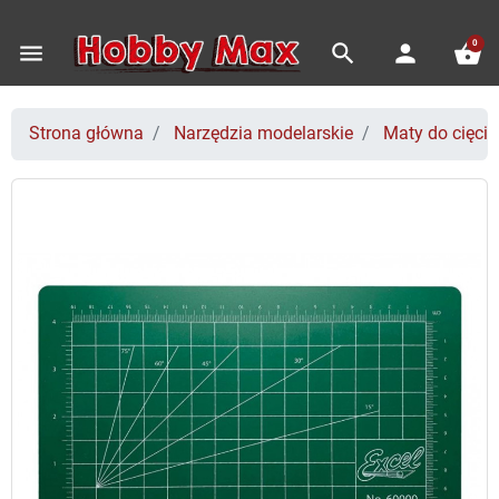
0
menu
search
person
shopping_basket
Strona główna
Narzędzia modelarskie
Maty do cięcia