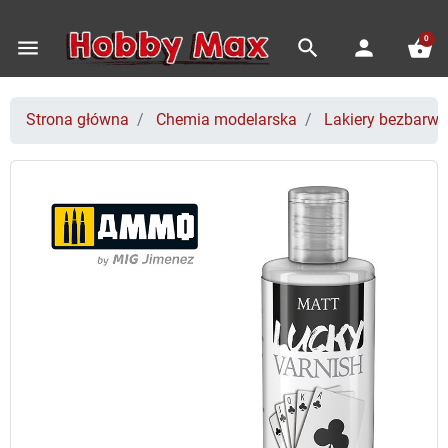
0
menu
search
person
shopping_basket
Strona główna
Chemia modelarska
Lakiery bezbarw