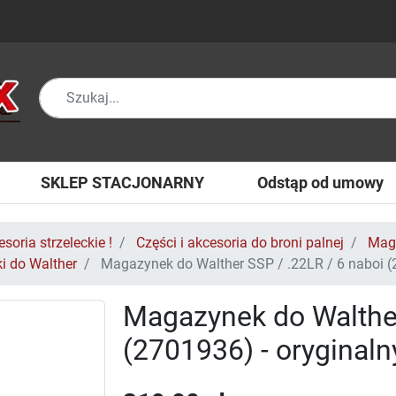
SKLEP STACJONARNY
Odstąp od umowy
soria strzeleckie !
Części i akcesoria do broni palnej
Maga
i do Walther
Magazynek do Walther SSP / .22LR / 6 naboi (2
Magazynek do Walther
(2701936) - oryginaln