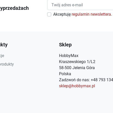
wyprzedażach
Akceptuję
regulamin newslettera
.
kty
Sklep
je
HobbyMax
Kraszewskiego 1/L2
rodukty
58-500 Jelenia Góra
Polska
Zadzwoń do nas:
+48 793 134
sklep@hobbymax.pl