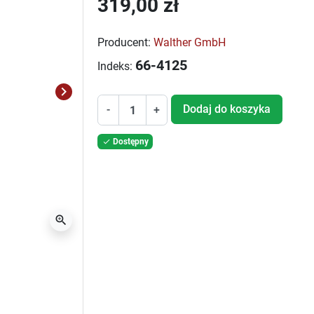
319,00 zł
Producent:
Walther GmbH
66-4125
Indeks:
keyboard_arrow_right
Następny
Dodaj do koszyka
-
+
Dostępny

zoom_in