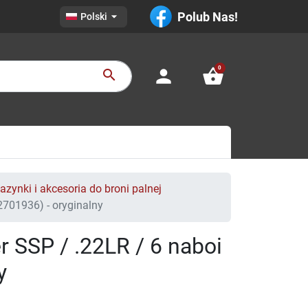

Polub Nas!
Polski
0
person
shopping_basket
search
zynki i akcesoria do broni palnej
701936) - oryginalny
 SSP / .22LR / 6 naboi
y