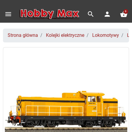
0
menu
search
person
shopping_basket
Strona główna
Kolejki elektryczne
Lokomotywy
Lo