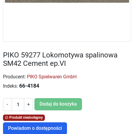
PIKO 59277 Lokomotywa spalinowa
SM42 Cement ep.VI
Producent:
PIKO Spielwaren GmbH
66-4184
Indeks:
Dodaj do koszyka
-
+
Produkt niedostępny

Powiadom o dostępności