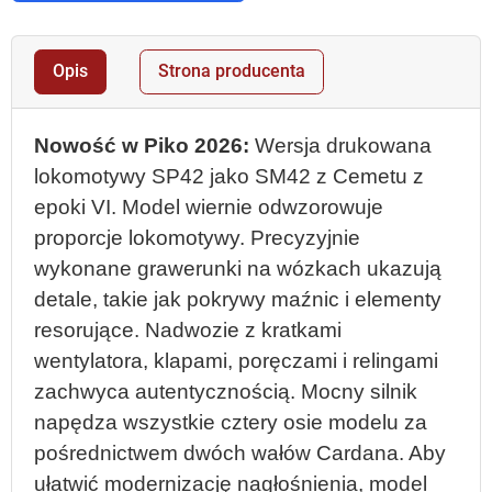
Opis
Strona producenta
Nowość w Piko 2026:
Wersja drukowana
lokomotywy SP42 jako SM42 z Cemetu z
epoki VI. Model wiernie odwzorowuje
proporcje lokomotywy. Precyzyjnie
wykonane grawerunki na wózkach ukazują
detale, takie jak pokrywy maźnic i elementy
resorujące. Nadwozie z kratkami
wentylatora, klapami, poręczami i relingami
zachwyca autentycznością. Mocny silnik
napędza wszystkie cztery osie modelu za
pośrednictwem dwóch wałów Cardana. Aby
ułatwić modernizację nagłośnienia, model