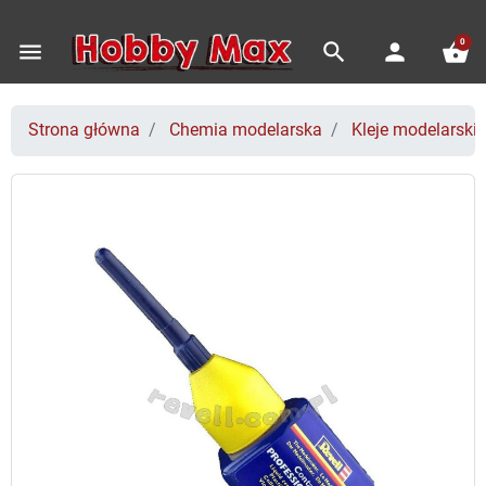
0
menu
search
person
shopping_basket
Strona główna
Chemia modelarska
Kleje modelarskie