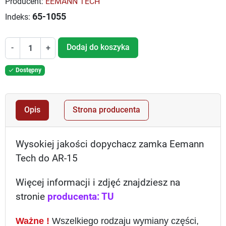
Producent:
EEMANN TECH
65-1055
Indeks:
Dodaj do koszyka
-
+
Dostępny

Opis
Strona producenta
Wysokiej jakości dopychacz zamka Eemann
Tech do AR-15
Więcej informacji i zdjęć znajdziesz na
stronie
producenta: TU
Ważne !
Wszelkiego rodzaju wymiany części,