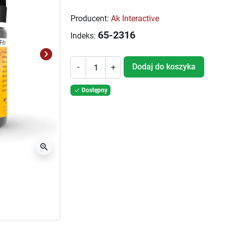
Producent:
Ak Interactive
65-2316
Indeks:
keyboard_arrow_right
Następny
Dodaj do koszyka
-
+
Dostępny

zoom_in