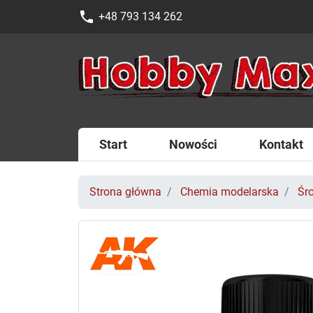
phone
+48 793 134 262
Start
Nowości
Kontakt
Strona główna
Chemia modelarska
Śr