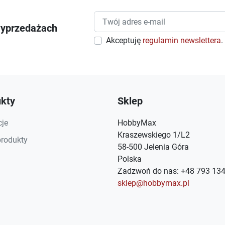
wyprzedażach
Akceptuję
regulamin newslettera
.
kty
Sklep
je
HobbyMax
Kraszewskiego 1/L2
rodukty
58-500 Jelenia Góra
Polska
Zadzwoń do nas:
+48 793 134
sklep@hobbymax.pl