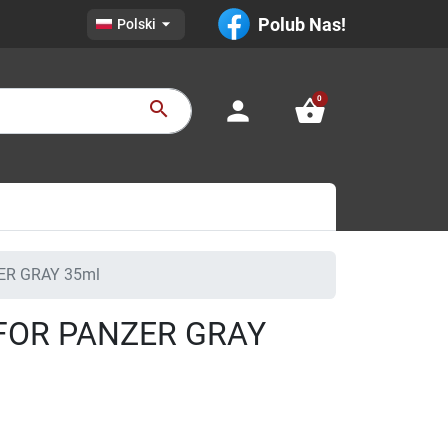

Polub Nas!
Polski
0
person
shopping_basket
search
ER GRAY 35ml
 FOR PANZER GRAY