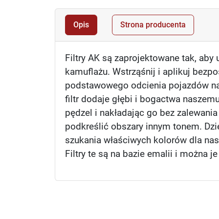
Opis
Strona producenta
Filtry AK są zaprojektowane tak, aby
kamuflażu. Wstrząśnij i aplikuj bezp
podstawowego odcienia pojazdów na s
filtr dodaje głębi i bogactwa naszem
pędzel i nakładając go bez zalewani
podkreślić obszary innym tonem. Dzi
szukania właściwych kolorów dla na
Filtry te są na bazie emalii i można