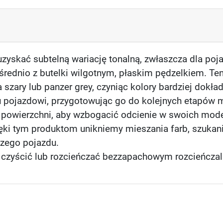
 uzyskać subtelną wariację tonalną, zwłaszcza dla po
ośrednio z butelki wilgotnym, płaskim pędzelkiem. Ten
zary lub panzer grey, czyniąc kolory bardziej dokła
u pojazdowi, przygotowując go do kolejnych etapów ma
a powierzchni, aby wzbogacić odcienie w swoich model
ęki tym produktom unikniemy mieszania farb, szukan
szego pojazdu.
 je czyścić lub rozcieńczać bezzapachowym rozcieńczal