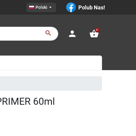

Polub Nas!
Polski
0
person
shopping_basket
search
PRIMER 60ml