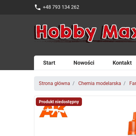
phone
+48 793 134 262
Start
Nowości
Kontakt
Strona główna
Chemia modelarska
Fa
Produkt niedostępny