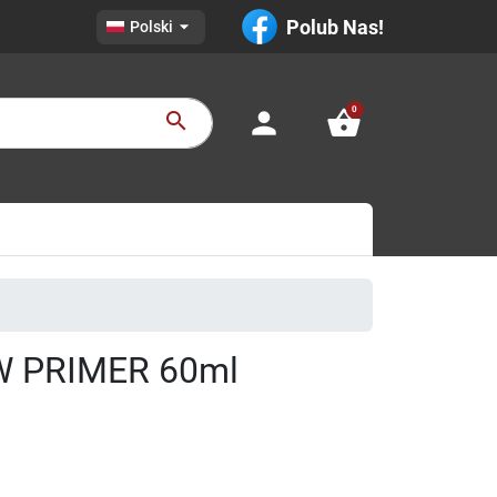

Polub Nas!
Polski
0
person
shopping_basket
search
W PRIMER 60ml