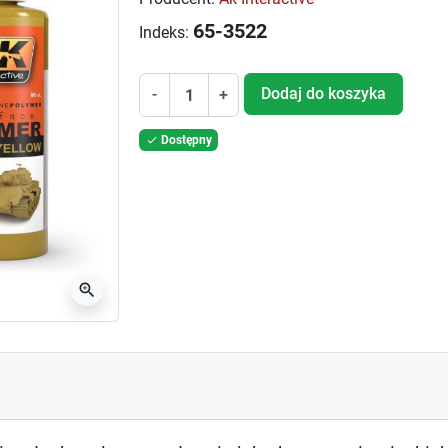
65-3522
Indeks:
Dodaj do koszyka
-
+
Dostępny

zoom_in