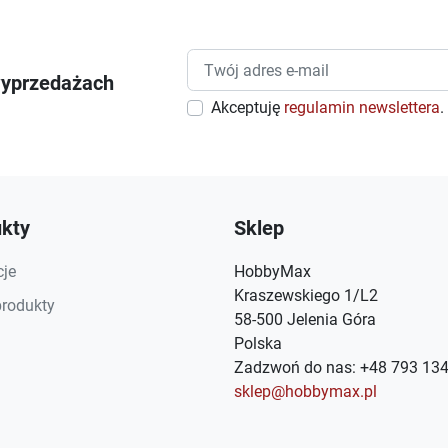
wyprzedażach
Akceptuję
regulamin newslettera
.
kty
Sklep
je
HobbyMax
Kraszewskiego 1/L2
rodukty
58-500 Jelenia Góra
Polska
Zadzwoń do nas:
+48 793 134
sklep@hobbymax.pl