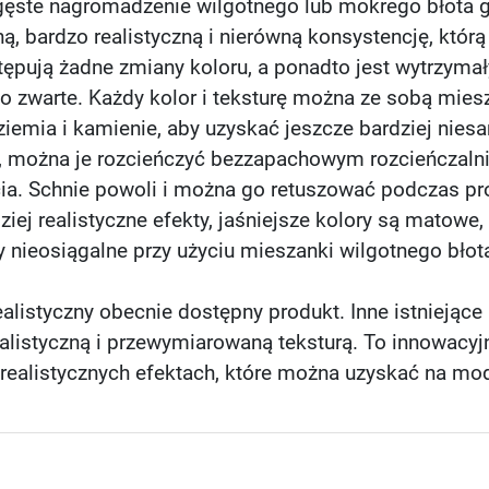
y gęste nagromadzenie wilgotnego lub mokrego błot
ą, bardzo realistyczną i nierówną konsystencję, któ
ępują żadne zmiany koloru, a ponadto jest wytrzymał
zo zwarte. Każdy kolor i teksturę można ze sobą mies
b ziemia i kamienie, aby uzyskać jeszcze bardziej nies
, można je rozcieńczyć bezzapachowym rozcieńczaln
cia. Schnie powoli i można go retuszować podczas pr
dziej realistyczne efekty, jaśniejsze kolory są matow
y nieosiągalne przy użyciu mieszanki wilgotnego bło
ealistyczny obecnie dostępny produkt. Inne istniejąc
ealistyczną i przewymiarowaną teksturą. To innowacyj
 realistycznych efektach, które można uzyskać na mo