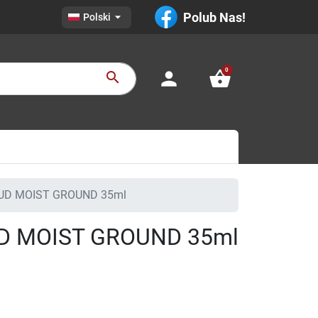

Polub Nas!
Polski
0
person
shopping_basket
search
UD MOIST GROUND 35ml
D MOIST GROUND 35ml