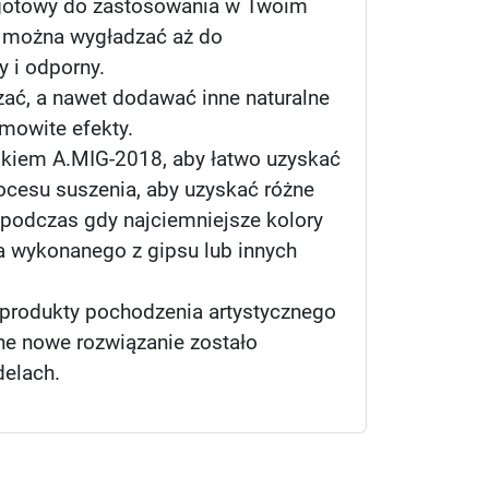
a gotowy do zastosowania w Twoim
rą można wygładzać aż do
y i odporny.
zać, a nawet dodawać inne naturalne
amowite efekty.
ikiem A.MIG-2018, aby łatwo uzyskać
ocesu suszenia, aby uzyskać różne
e, podczas gdy najciemniejsze kolory
ta wykonanego z gipsu lub innych
e produkty pochodzenia artystycznego
ne nowe rozwiązanie zostało
delach.