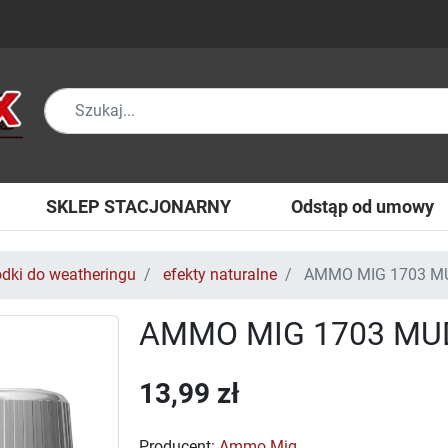
SKLEP STACJONARNY
Odstąp od umowy
odki do weatheringu
efekty naturalne
AMMO MIG 1703 M
AMMO MIG 1703 MU
13,99 zł
Producent:
Ammo Mig