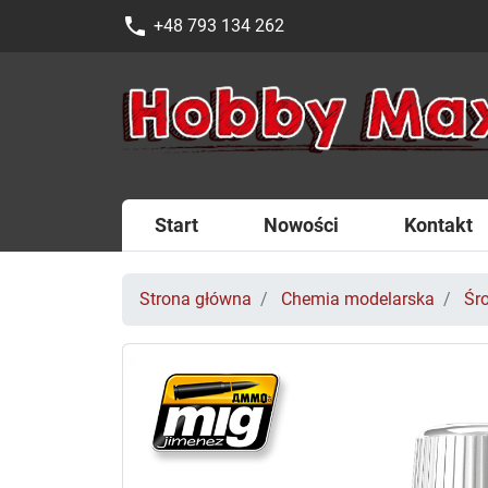
phone
+48 793 134 262
Start
Nowości
Kontakt
Strona główna
Chemia modelarska
Śr