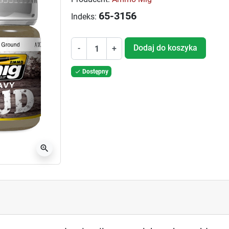
65-3156
Indeks:
Dodaj do koszyka
-
+
Dostępny

zoom_in