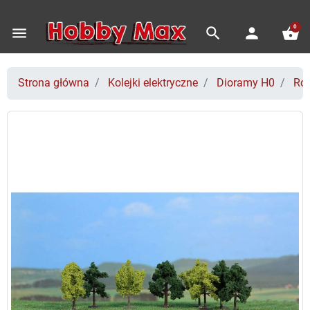
0
menu
search
person
shopping_basket
Strona główna
Kolejki elektryczne
Dioramy H0
Roś