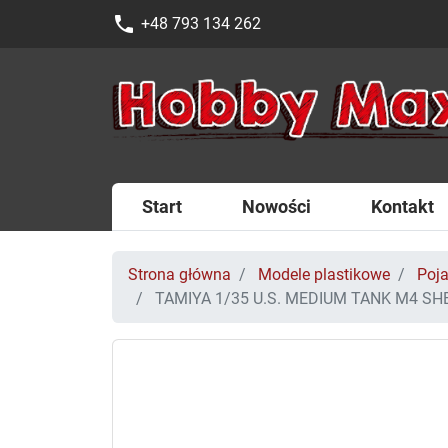
phone
+48 793 134 262
Start
Nowości
Kontakt
Strona główna
Modele plastikowe
Poja
TAMIYA 1/35 U.S. MEDIUM TANK M4 SH