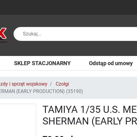
SKLEP STACJONARNY
Odstąp od umowy
zdy i sprzęt wojskowy
Czołgi
ERMAN (EARLY PRODUCTION) (35190)
TAMIYA 1/35 U.S. M
SHERMAN (EARLY PR