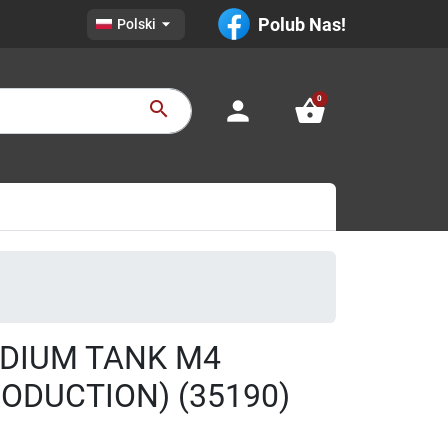

Polub Nas!
Polski
0
person
shopping_basket
search
EDIUM TANK M4
ODUCTION) (35190)