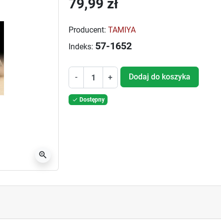
79,99 zł
Producent:
TAMIYA
57-1652
Indeks:
Dodaj do koszyka
-
+
Dostępny

zoom_in