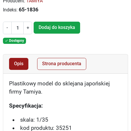
Producent:
TAMIYA
65-1836
Indeks:
Dodaj do koszyka
-
+
Dostępny

Opis
Strona producenta
Plastikowy model do sklejana japońskiej
firmy Tamiya.
Specyfikacja:
skala: 1/35
kod produktu: 35251