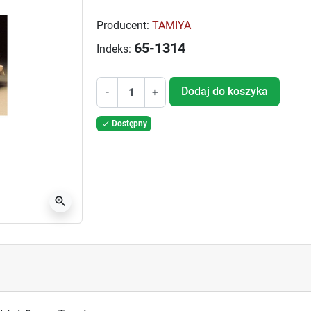
Producent:
TAMIYA
65-1314
Indeks:
Dodaj do koszyka
-
+
Dostępny

zoom_in