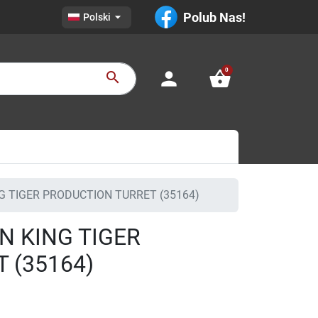

Polub Nas!
Polski
0
person
shopping_basket
search
G TIGER PRODUCTION TURRET (35164)
N KING TIGER
 (35164)